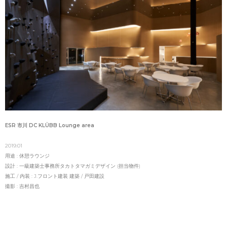
ESR 市川 DC KLÜBB Lounge area
2019.01
用途 : 休憩ラウンジ
設計 : 一級建築士事務所タカトタマガミデザイン (担当物件)
施工 / 内装 : J.フロント建装 建築 / 戸田建設
撮影 : 吉村昌也