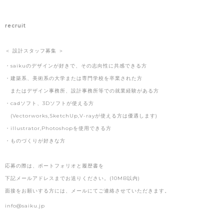
recruit
＜ 設計スタッフ募集 ＞
・saikuのデザインが好きで、その志向性に共感できる方
・建築系、美術系の大学または専門学校を卒業された方
またはデザイン事務所、設計事務所等での就業経験がある方
・cadソフト、3Dソフトが使える方
(Vectorworks,SketchUp,V-rayが使える方は優遇します)
・illustrator,Photoshopを使用できる方
・ものづくりが好きな方
応募の際は、ポートフォリオと履歴書を
下記メールアドレスまでお送りください。(10MB以内)
面接をお願いする方には、メールにてご連絡させていただきます。
info@saiku.jp