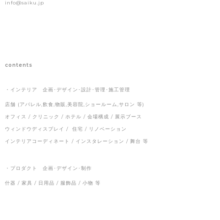
info@saiku.jp
contents
・インテリア
企画･デザイン･設計･管理･施工管理
店舗 (アパレル,飲食,物販,美容院,ショールーム,サロン 等)
オフィス / クリニック / ホテル / 会場構成 / 展示ブース
ウィンドウディスプレイ
/
住宅 / リノベーション
インテリアコーディネート / インスタレーション / 舞台 等
・プロダクト
企画･デザイン･制作
什器 / 家具 / 日用品 / 服飾品 / 小物 等